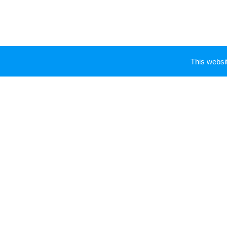
This webs