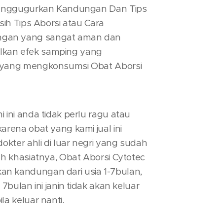
 Menggugurkan Kandungan Dan Tips
sih Tips Aborsi atau Cara
gan yang sangat aman dan
kan efek samping yang
 yang mengkonsumsi Obat Aborsi
 ini anda tidak perlu ragu atau
arena obat yang kami jual ini
dokter ahli di luar negri yang sudah
uh khasiatnya, Obat Aborsi Cytotec
n kandungan dari usia 1-7bulan,
 7bulan ini janin tidak akan keluar
la keluar nanti.